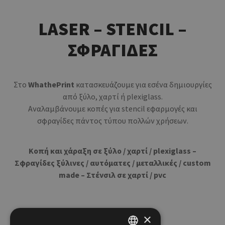
LASER – STENCIL –
ΣΦΡΑΓΙΔΕΣ
Στο
WhathePrint
κατασκευάζουμε για εσένα δημιουργίες
από ξύλο, χαρτί ή plexiglass.
Αναλαμβάνουμε κοπές για stencil εφαρμογές και
σφραγίδες πάντος τύπου πολλών χρήσεων.
Κοπή και χάραξη σε ξύλο / χαρτί / plexiglass –
Σφραγίδες ξύλινες / αυτόματες / μεταλλικές / custom
made – Στένσιλ σε χαρτί / pvc
×