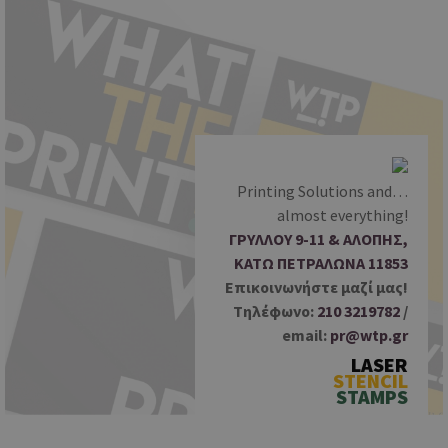
S
k
i
p
t
o
c
o
Printing Solutions and…
n
almost everything!
t
ΓΡΥΛΛΟΥ 9-11 & ΑΛΟΠΗΣ,
e
ΚΑΤΩ ΠΕΤΡΑΛΩΝΑ 11853
n
Επικοινωνήστε μαζί μας!
t
Tηλέφωνο:
210 3219782
/
email:
pr@wtp.gr
LASER
STENCIL
STAMPS