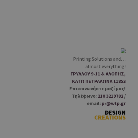
S
k
i
p
t
o
c
o
Printing Solutions and…
n
almost everything!
t
ΓΡΥΛΛΟΥ 9-11 & ΑΛΟΠΗΣ,
e
ΚΑΤΩ ΠΕΤΡΑΛΩΝΑ 11853
n
Επικοινωνήστε μαζί μας!
t
Tηλέφωνο:
210 3219782
/
email:
pr@wtp.gr
DESIGN
CREATIONS