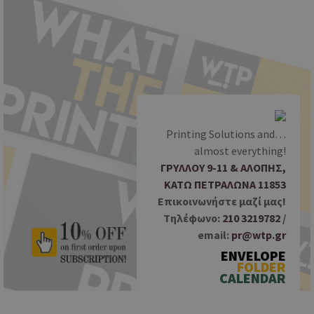
S
k
i
p
t
o
c
o
Printing Solutions and…
n
almost everything!
t
ΓΡΥΛΛΟΥ 9-11 & ΑΛΟΠΗΣ,
e
ΚΑΤΩ ΠΕΤΡΑΛΩΝΑ 11853
n
Επικοινωνήστε μαζί μας!
t
Tηλέφωνο:
210 3219782
/
email:
pr@wtp.gr
ENVELOPE
FOLDER
CALENDAR